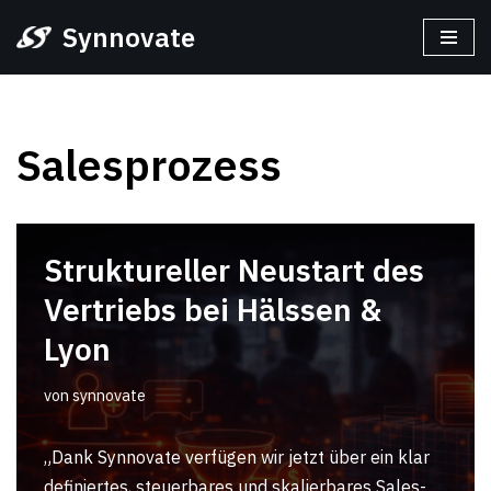
Synnovate
Zum
Inhalt
springen
Salesprozess
Struktureller Neustart des
Vertriebs bei Hälssen &
Lyon
von
synnovate
„Dank Synnovate verfügen wir jetzt über ein klar
definiertes, steuerbares und skalierbares Sales-